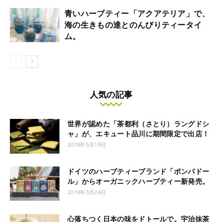
青いハーブティー「アクアテリア」で、
海の生きもの達とのんびりティータイ
ム。
人気の記事
世界が認めた「茶都利（さとり）ラングドシ
ャ」が、エキュート品川に期間限定で出店！
2019年5月19日
ドイツのハーブティーブランド「ポンパドー
ル」からオーガニックハーブティー新発売。
2019年3月24日
心落ちつく日本の味をドトールで。宇治抹茶