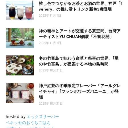
推し色でつながるお茶とお酒の世界、神戸「f
winery」の推し活ドリンク新色3種登場
2025年11月1日
禅の精神とアートが交差する茶空間、台湾ア
ーティストYU CHUAN個展「不審花開」
2025年11月1日
冬の竹富島で味わう命草と祭事の世界、｢星
のや竹富島」が提案する本物の島時間
2025年10月31日
神戸紅茶の冬季限定フレーバー「アールグレ
イチャイ」｢フランボワーズバニーユ」が登
場
2025年10月31日
hosted by
エックスサーバー
ベネッセのおうちごはん