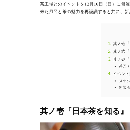
茶工場とのイベントを12月16日（日）に開
来た風呂と茶の魅力を再認識すると共に、新
其ノ壱『
其ノ弐『
其ノ参『
茶匠 
イベント
スケ
懇親
其ノ壱『日本茶を知る』