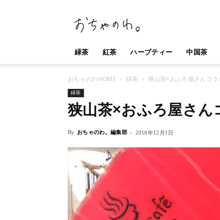
お
ち
ゃ
の
緑茶
紅茶
ハーブティー
中国茶
わ。
おちゃのわHOME
緑茶
狭山茶×おふろ屋さんコラ
緑茶
狭山茶×おふろ屋さん
By
おちゃのわ。編集部
-
2018年12月1日