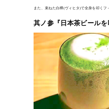
また、束ねた白樺(ヴィヒタ)で全身を叩く
其ノ参『日本茶ビールを