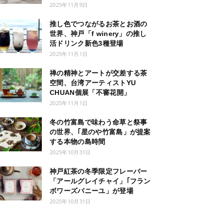
2025年11月9日
推し色でつながるお茶とお酒の
世界、神戸「f winery」の推し
活ドリンク新色3種登場
2025年11月1日
禅の精神とアートが交差する茶
空間、台湾アーティストYU
CHUAN個展「不審花開」
2025年11月1日
冬の竹富島で味わう命草と祭事
の世界、｢星のや竹富島」が提案
する本物の島時間
2025年10月31日
神戸紅茶の冬季限定フレーバー
「アールグレイチャイ」｢フラン
ボワーズバニーユ」が登場
2025年10月31日