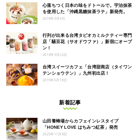
心落ちつく日本の味をドトールで。宇治抹茶
を使用した「沖縄黒糖抹茶ラテ」新発売。
2019年3月4日
行列が出来る台湾タピオカミルクティー専門
店「騒豆花（サオドウファ）」新宿にオープ
ン！
2019年3月22日
台湾スイーツカフェ「台湾甜商店（タイワン
テンショウテン）」九州初出店！
2019年5月18日
新着記事
山田養蜂場からカフェインレスタイプ
「HONEY LOVE はちみつ紅茶」発売
2025年11月9日