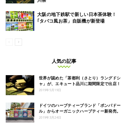
川茶
大阪の地下鉄駅で新しい日本茶体験！
｢タバコ風お茶」自販機が新登場
人気の記事
世界が認めた「茶都利（さとり）ラングドシ
ャ」が、エキュート品川に期間限定で出店！
2019年5月19日
ドイツのハーブティーブランド「ポンパドー
ル」からオーガニックハーブティー新発売。
2019年3月24日