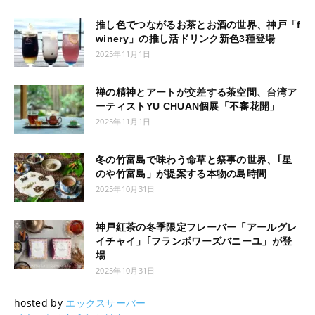
推し色でつながるお茶とお酒の世界、神戸「f
winery」の推し活ドリンク新色3種登場
2025年11月1日
禅の精神とアートが交差する茶空間、台湾ア
ーティストYU CHUAN個展「不審花開」
2025年11月1日
冬の竹富島で味わう命草と祭事の世界、｢星
のや竹富島」が提案する本物の島時間
2025年10月31日
神戸紅茶の冬季限定フレーバー「アールグレ
イチャイ」｢フランボワーズバニーユ」が登
場
2025年10月31日
hosted by
エックスサーバー