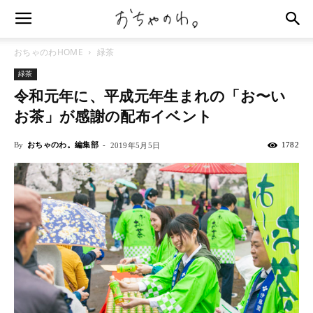
おちゃのわHOME
緑茶
緑茶
令和元年に、平成元年生まれの「お〜い
お茶」が感謝の配布イベント
By
おちゃのわ。編集部
-
1782
2019年5月5日