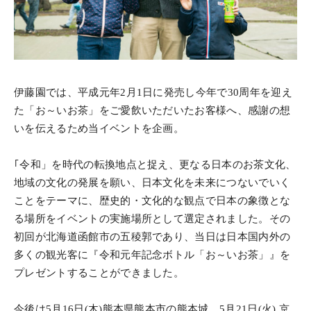
伊藤園では、平成元年2月1日に発売し今年で30周年を迎え
た「お～いお茶」をご愛飲いただいたお客様へ、感謝の想
いを伝えるため当イベントを企画。
｢令和」を時代の転換地点と捉え、更なる日本のお茶文化、
地域の文化の発展を願い、日本文化を未来につないでいく
ことをテーマに、歴史的・文化的な観点で日本の象徴とな
る場所をイベントの実施場所として選定されました。その
初回が北海道函館市の五稜郭であり、当日は日本国内外の
多くの観光客に『令和元年記念ボトル「お～いお茶」』を
プレゼントすることができました。
今後は5月16日(木)熊本県熊本市の熊本城、5月21日(火) 京