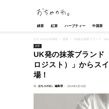
お
ち
ゃ
の
緑茶
紅茶
ハーブティー
中国茶
わ。
おちゃのわHOME
緑茶
UK発の抹茶ブランド「Ma
緑茶
UK発の抹茶ブランド「Ma
ロジスト）」からス
場！
By
おちゃのわ。編集部
-
2019年5月19日