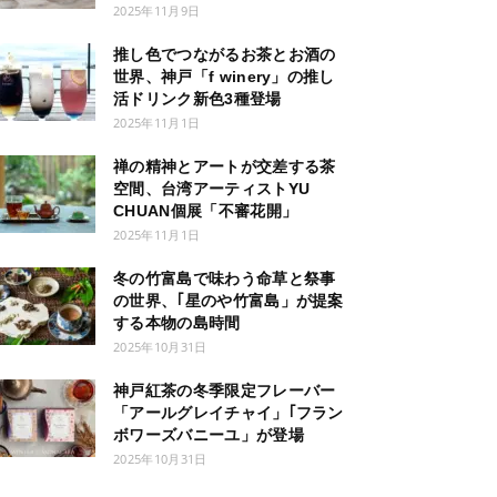
2025年11月9日
推し色でつながるお茶とお酒の
世界、神戸「f winery」の推し
活ドリンク新色3種登場
2025年11月1日
禅の精神とアートが交差する茶
空間、台湾アーティストYU
CHUAN個展「不審花開」
2025年11月1日
冬の竹富島で味わう命草と祭事
の世界、｢星のや竹富島」が提案
する本物の島時間
2025年10月31日
神戸紅茶の冬季限定フレーバー
「アールグレイチャイ」｢フラン
ボワーズバニーユ」が登場
2025年10月31日